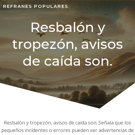
REFRANES POPULARES
Resbalón y
tropezón, avisos
de caída son.
Resbalón y tropezón, avisos de caída son: Señala que los
pequeños incidentes o errores pueden ser advertencias de