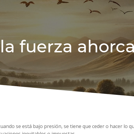
la fuerza ahorc
uando se está bajo presión, se tiene que ceder o hacer lo que
tuaciones inevitables o impuestas.