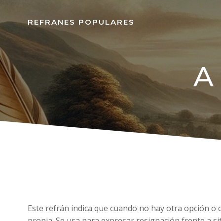
REFRANES POPULARES
A 
Este refrán indica que cuando no hay otra opción o c
propia. Se usa para expresar resignación frente a si