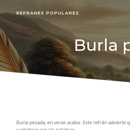
REFRANES POPULARES
Burla 
Burla pesada, en veras acaba.: Este refrán advierte 
cuidadoso con las palabras.