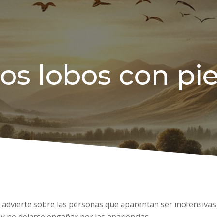
os lobos con pi
rán advierte sobre las personas que aparentan ser inofensiva
 y no dejarse engañar por las apariencias.