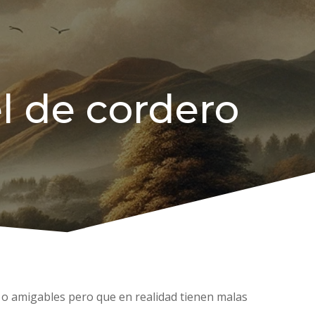
el de cordero
s o amigables pero que en realidad tienen malas